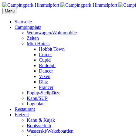
Menü
Startseite
Campingplatz
Wohnwagen/Wohnmobile
Zelten
Mini Hotels
Hobbit Town
Comet
Cupid
Rudolph
Dancer
Vixen
Blitz
Prancer
Popup-Stellplätze
Kanu/SUP
Lageplan
Restaurant
Freizeit
Kanu & Kajak
Bootsverleih
Wasserski/Wakeboarden