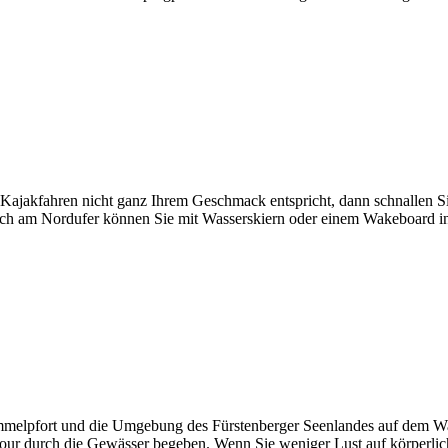
ajakfahren nicht ganz Ihrem Geschmack entspricht, dann schnallen Sie
ch am Nordufer können Sie mit Wasserskiern oder einem Wakeboard in 
mmelpfort und die Umgebung des Fürstenberger Seenlandes auf dem Was
our durch die Gewässer begeben. Wenn Sie weniger Lust auf körperlich