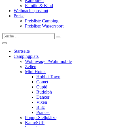
Radtouren
Familie & Kind
Weihnachtspostamt
Preise
Preisliste Camping
Preisliste Wassersport
Startseite
Campingplatz
Wohnwagen/Wohnmobile
Zelten
Mini Hotels
Hobbit Town
Comet
Cupid
Rudolph
Dancer
Vixen
Blitz
Prancer
Popup-Stellplätze
Kanu/SUP