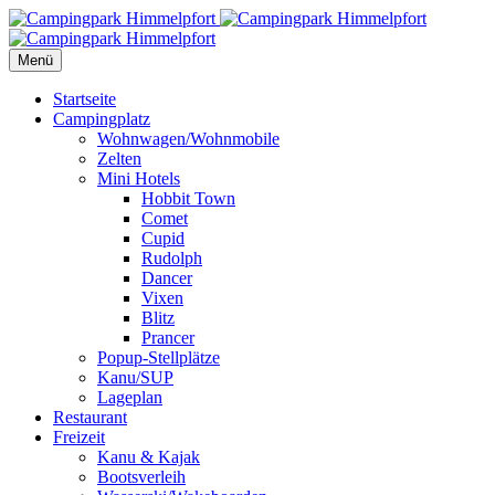
Menü
Startseite
Campingplatz
Wohnwagen/Wohnmobile
Zelten
Mini Hotels
Hobbit Town
Comet
Cupid
Rudolph
Dancer
Vixen
Blitz
Prancer
Popup-Stellplätze
Kanu/SUP
Lageplan
Restaurant
Freizeit
Kanu & Kajak
Bootsverleih