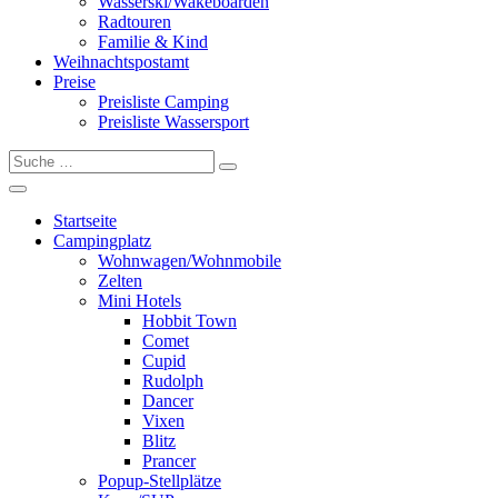
Wasserski/Wakeboarden
Radtouren
Familie & Kind
Weihnachtspostamt
Preise
Preisliste Camping
Preisliste Wassersport
Startseite
Campingplatz
Wohnwagen/Wohnmobile
Zelten
Mini Hotels
Hobbit Town
Comet
Cupid
Rudolph
Dancer
Vixen
Blitz
Prancer
Popup-Stellplätze